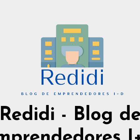
Redidi - Blog d
mprendedores I