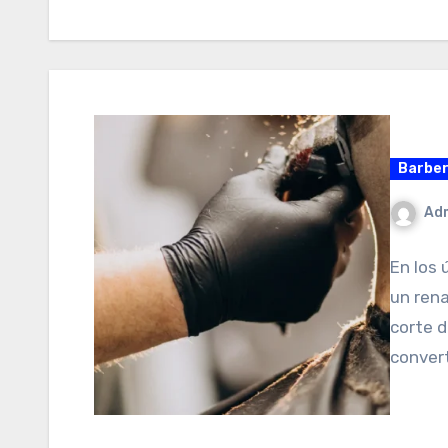
Barber
Ad
En los 
un rena
corte d
conver