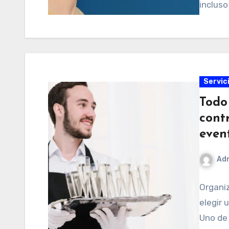
incluso
Servic
Todo
cont
even
Ad
Organi
elegir 
Uno de 