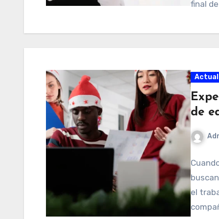
final de
Actual
Expe
de e
Ad
Cuando 
buscan 
el trab
compañ