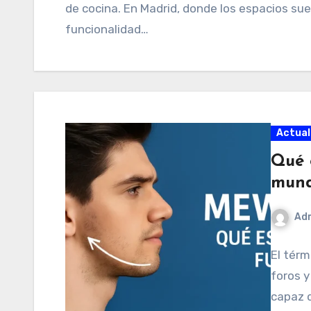
de cocina. En Madrid, donde los espacios sue
funcionalidad…
Actual
Qué 
mund
Ad
El térm
foros y
capaz d