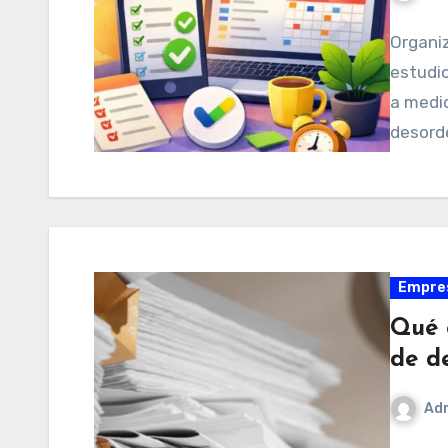
Organiz
estudio
a medi
desord
Empre
Qué 
de d
Ad