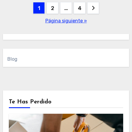
Paginación
1
2
…
4
de
Página siguiente »
entradas
Blog
Te Has Perdido