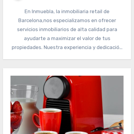
En Inmuebla, la inmobiliaria retail de
Barcelona,nos especializamos en ofrecer
servicios inmobiliarios de alta calidad para
ayudarte a maximizar el valor de tus
propiedades. Nuestra experiencia y dedicación
nos permiten…