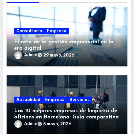
a
d
a
s
Consultoría
Empresa
El reto de la gestión empresarial en la
era digital
Admin
29 mayo, 2026
Actualidad
Empresa
Servicios
Las 10 mejores empresas de limpieza de
oficinas en Barcelona: Guía comparativa
Admin
5 mayo, 2026