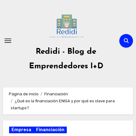
Ir
al
contenido
Redidi - Blog de
Emprendedores I+D
Página de inicio
Financiación
¿Qué es la financiación ENISA y por qué es clave para
startups?
Empresa
Financiación