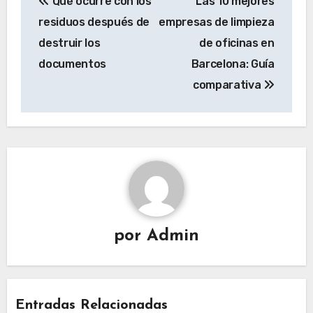
Qué ocurre con los
Las 10 mejores
a
residuos después de
empresas de limpieza
v
destruir los
de oficinas en
e
documentos
Barcelona: Guía
g
comparativa
a
c
i
ó
n
d
e
e
por
Admin
n
t
r
Entradas Relacionadas