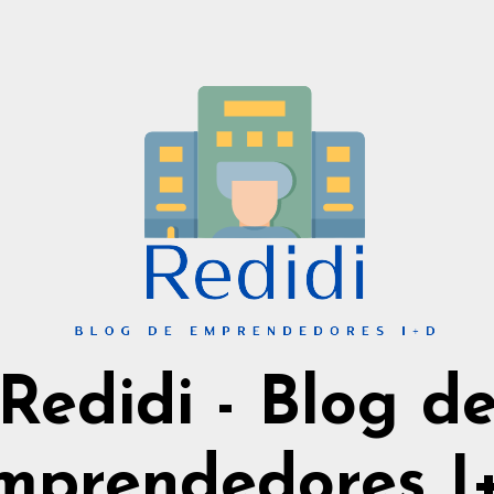
Redidi - Blog d
mprendedores I