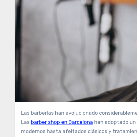
Las barberías han evolucionado considerablemente en los últimos años, convirtiéndose en lugares que ofrecen mucho más que un simple corte de pelo.
Las
barber shop en Barcelona
han adoptado un e
modernos hasta afeitados clásicos y tratamiento