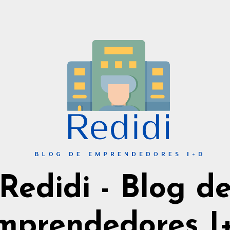
Redidi - Blog d
mprendedores I