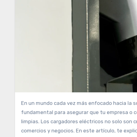
En un mundo cada vez más enfocado hacia la sostenibilidad y la eficiencia energética, elegir el mejor distribuidor de cargadores eléctricos es
fundamental para asegurar que tu empresa o com
limpias. Los cargadores eléctricos no solo son 
comercios y negocios. En este artículo, te exp