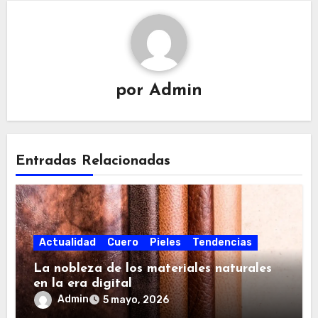
i
ó
n
d
e
por
Admin
e
n
t
Entradas Relacionadas
r
a
d
a
Actualidad
Cuero
Pieles
Tendencias
s
La nobleza de los materiales naturales
en la era digital
Admin
5 mayo, 2026