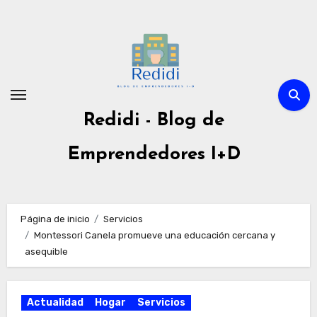
Ir
al
contenido
Redidi - Blog de
Emprendedores I+D
Página de inicio
Servicios
Montessori Canela promueve una educación cercana y
asequible
Actualidad
Hogar
Servicios