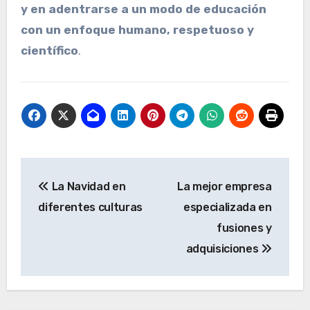
y en adentrarse a un modo de educación
con un enfoque humano, respetuoso y
científico
.
N
La Navidad en
La mejor empresa
a
diferentes culturas
especializada en
v
fusiones y
e
adquisiciones
g
a
c