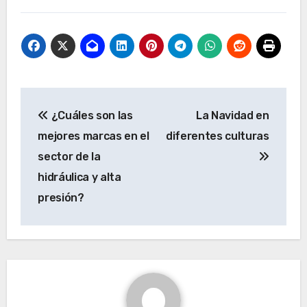
N
¿Cuáles son las
La Navidad en
a
mejores marcas en el
diferentes culturas
v
sector de la
e
hidráulica y alta
g
presión?
a
c
i
ó
n
d