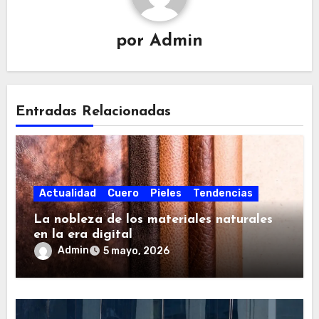
e
e
por
Admin
n
t
r
Entradas Relacionadas
a
d
a
s
Actualidad
Cuero
Pieles
Tendencias
La nobleza de los materiales naturales
en la era digital
Admin
5 mayo, 2026