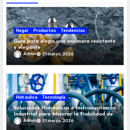
n
t
r
a
Hogar
Productos
Tendencias
d
Guía para elegir una encimera resistente
a
y elegante
Admin
31 marzo, 2026
s
Hidraulica
Tecnología
Soluciones Hidráulicas e Instrumentación
Industrial para Mejorar la Fiabilidad de
tus Sistemas
Admin
31 marzo, 2026