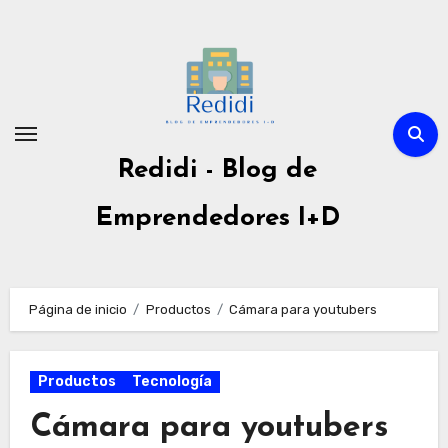
Ir
al
contenido
Redidi - Blog de
Emprendedores I+D
Página de inicio
Productos
Cámara para youtubers
Productos
Tecnología
Cámara para youtubers