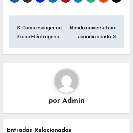
N
Como escoger un
Mando universal aire
a
Grupo Eléctrogeno
acondicionado
v
e
g
a
c
i
ó
n
por
Admin
d
e
e
Entradas Relacionadas