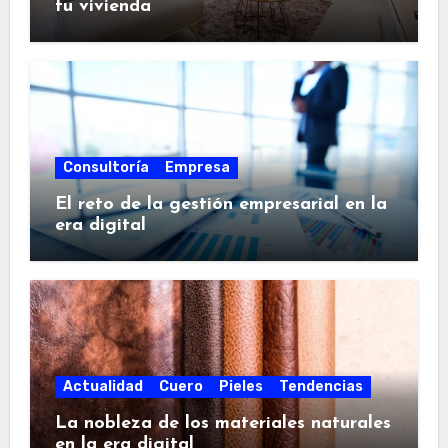
tu vivienda
Consultoría
Empresa
El reto de la gestión empresarial en la
era digital
Actualidad
Cuero
Pieles
Tendencias
La nobleza de los materiales naturales
en la era digital