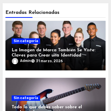
n
t
Entradas Relacionadas
r
a
d
a
Sin categoría
s
La Imagen de Marca También Se Viste:
Claves para Crear una Identidad
Coherente en tu Negocio
Admin
31 marzo, 2026
Sin categoría
Todo lo que debes saber sobre el