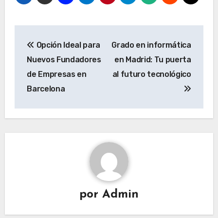
N
Opción Ideal para
Grado en informática
a
Nuevos Fundadores
en Madrid: Tu puerta
v
de Empresas en
al futuro tecnológico
e
Barcelona
g
a
c
i
ó
n
d
e
por
Admin
e