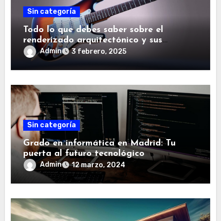
s
Sin categoría
Todo lo que debes saber sobre el
renderizado arquitectónico y sus
aplicaciones
Admin
3 febrero, 2025
Sin categoría
Grado en informática en Madrid: Tu
puerta al futuro tecnológico
Admin
12 marzo, 2024