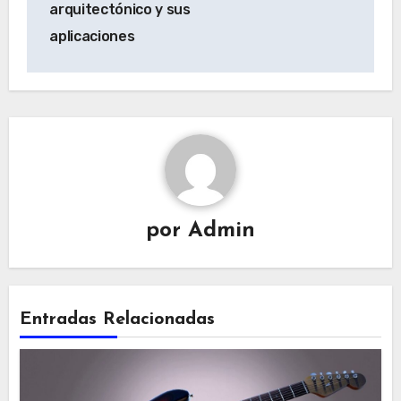
arquitectónico y sus
g
aplicaciones
a
c
i
ó
n
d
e
e
por
Admin
n
t
r
Entradas Relacionadas
a
d
a