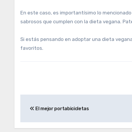
En este caso, es importantísimo lo mencionado c
sabrosos que cumplen con la dieta vegana. Pa
Si estás pensando en adoptar una dieta vegana
favoritos.
N
a
El mejor portabicicletas
v
e