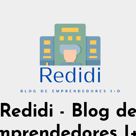
Redidi - Blog d
mprendedores I